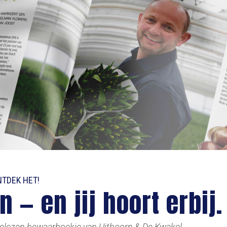
NTDEK HET!
 — en jij hoort erbij.
gelezen bewaarboekje van Uithoorn & De Kwakel