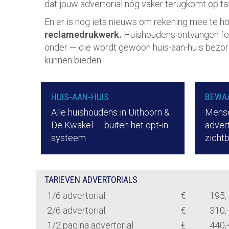
dat jouw advertorial nóg vaker terugkomt op taf
En er is nog iets nieuws om rekening mee te h
reclamedrukwerk.
Huishoudens ontvangen fold
onder — die wordt gewoon huis-aan-huis bezorg
kunnen bieden.
HUIS-AAN-HUIS
BEWA
Alle huishoudens in Uithoorn &
Mense
De Kwakel — buiten het opt-in
advert
systeem
zicht
TARIEVEN ADVERTORIALS
1/6 advertorial
€
195,-
2/6 advertorial
€
310,-
1/2 pagina advertorial
€
440,-