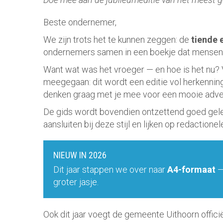
Beste ondernemer,
We zijn trots het te kunnen zeggen: de
tiende 
ondernemers samen in een boekje dat mensen é
Want wat was het vroeger — en hoe is het nu? Va
meegegaan: dit wordt een editie vol herkenning,
denken graag met je mee voor een mooie adver
De gids wordt bovendien ontzettend goed geleze
aansluiten bij deze stijl en lijken op redactione
NIEUW IN 2026
Dit jaar stappen we over naar
A4-formaat
—
groter jasje.
Ook dit jaar voegt de gemeente Uithoorn offic