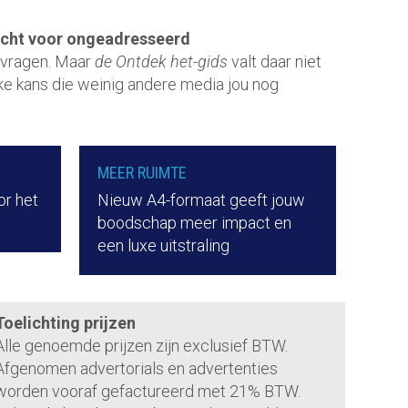
racht voor ongeadresseerd
 vragen. Maar
de Ontdek het-gids
valt daar niet
ke kans die weinig andere media jou nog
MEER RUIMTE
or het
Nieuw A4-formaat geeft jouw
boodschap meer impact en
een luxe uitstraling
Toelichting prijzen
Alle genoemde prijzen zijn exclusief BTW.
Afgenomen advertorials en advertenties
worden vooraf gefactureerd met 21% BTW.