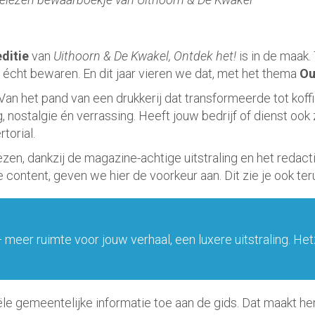
editie
van
Uithoorn & De Kwakel, Ontdek het!
is in de maak.
cht bewaren. En dit jaar vieren we dat, met het thema
Ou
n het pand van een drukkerij dat transformeerde tot koffieba
 nostalgie én verrassing. Heeft jouw bedrijf of dienst ook 
torial.
n, dankzij de magazine-achtige uitstraling en het redacti
le content, geven we hier de voorkeur aan. Dit zie je ook ter
 meer ruimte voor jouw verhaal, een luxere uitstraling. He
iële gemeentelijke informatie toe aan de gids. Dat maakt 