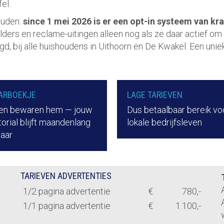
el.
ouden:
since 1 mei 2026 is er een opt-in systeem van k
ers en reclame-uitingen alleen nog als ze daar actief om
d, bij alle huishoudens in Uithoorn en De Kwakel. Een unie
ARBOEKJE
LAGE TARIEVEN
n bewaren hem — jouw
Dus betaalbaar bereik vo
orial blijft maandenlang
lokale bedrijfsleven
baar
TARIEVEN ADVERTENTIES
1/2 pagina advertentie
€
780,-
1/1 pagina advertentie
€
1.100,-