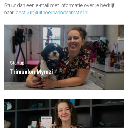
Stuur dan een e-mail met informatie over je bedrijf
naar;
bestuur@uithoornaandeamstel.nl
Startup
Trimsalon Mymzi