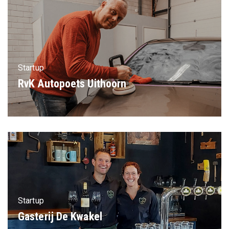
Startup
RvK Autopoets Uithoorn
Startup
Gasterij De Kwakel