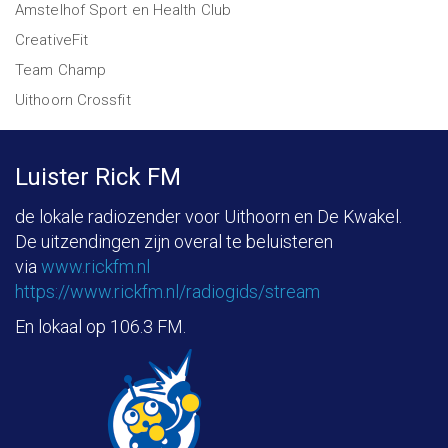
Amstelhof Sport en Health Club
CreativeFit
Team Champ
Uithoorn Crossfit
Luister Rick FM
de lokale radiozender voor Uithoorn en De Kwakel.
De uitzendingen zijn overal te beluisteren
via
www.rickfm.nl
https://www.rickfm.nl/radiogids/stream
En lokaal op 106.3 FM.