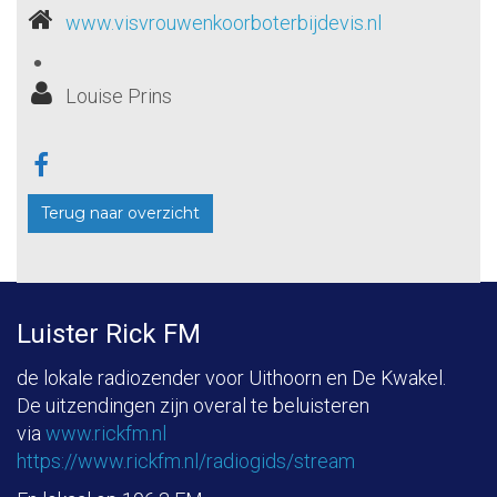
www.visvrouwenkoorboterbijdevis.nl
Louise Prins
Terug naar overzicht
Luister Rick FM
de lokale radiozender voor Uithoorn en De Kwakel.
De uitzendingen zijn overal te beluisteren
via
www.rickfm.nl
https://www.rickfm.nl/radiogids/stream