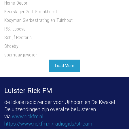
Home Decor
Keurslager Gert Stronkhorst
Kooyman Sierbestrating en Tuinhout
P.S. Looove
Schijf Restoric
Shoeby
sparnaay juwelier
Load More
Luister Rick FM
de lokale radiozender voor Uithoorn en De Kwakel.
De uitzendingen zijn overal te beluisteren
via
www.rickfm.nl
https://www.rickfm.nl/radiogids/stream