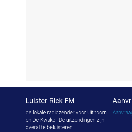
Luister Rick FM
Aanvr
de lokale radiozender voor Uithoorn
Aanvraa
en De Kwakel. De uitzendingen zijn
overal te beluisteren