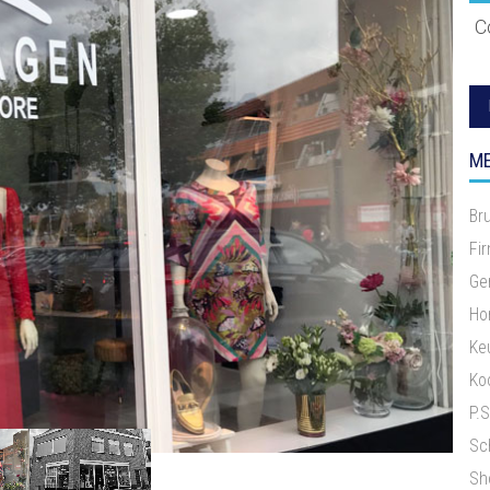
C
ME
Br
Fi
Ge
Ho
Ke
Ko
P.
Sc
Sh