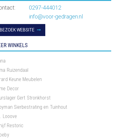
ontact:
0297-444012
info@voor-gedragen.nl
BEZOEK WEBSITE
ER WINKELS
una
rma Ruizendaal
rard Keune Meubelen
me Decor
urslager Gert Stronkhorst
oyman Sierbestrating en Tuinhout
S. Looove
hijf Restoric
oeby