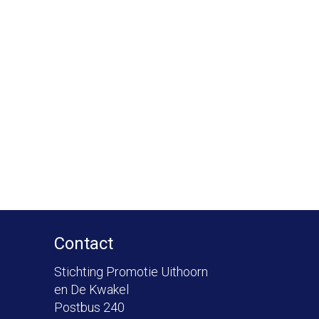
Contact
Stichting Promotie Uithoorn
en De Kwakel
Postbus 240