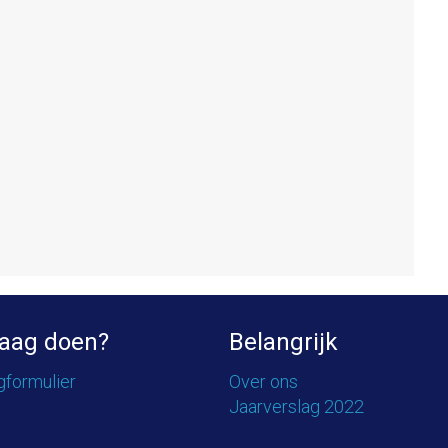
aag doen?
Belangrijk
gformulier
Over ons
Jaarverslag 2022