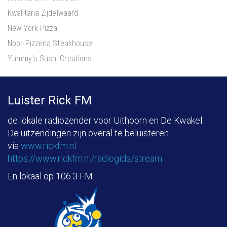
Kwalitaria Zijdelwaard
New York Pizza
Noor Pizzeria Steakhouse
Yummy’s Sushi Creations
Luister Rick FM
de lokale radiozender voor Uithoorn en De Kwakel.
De uitzendingen zijn overal te beluisteren
via
www.rickfm.nl
https://www.rickfm.nl/radiogids/stream
En lokaal op 106.3 FM.