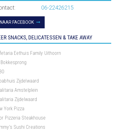
ontact:
06-22426215
NAAR FACEBOOK
ER SNACKS, DELICATESSEN & TAKE AWAY
fetaria Eethuis Family Uithoorn
 Bokkesprong
BO
babhuis Zijdelwaard
alitaria Amstelplein
litaria Zijdelwaard
w York Pizza
or Pizzeria Steakhouse
mmy’s Sushi Creations