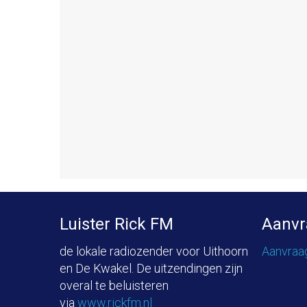
Luister Rick FM
Aanvr
de lokale radiozender voor Uithoorn
Aanvraa
en De Kwakel. De uitzendingen zijn
overal te beluisteren
via
www.rickfm.nl