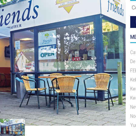
C
ME
Ca
De
FE
Ke
Kw
Kwa
Ne
No
Yu