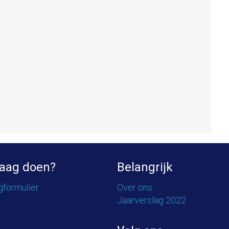
aag doen?
Belangrijk
gformulier
Over ons
Jaarverslag 2022