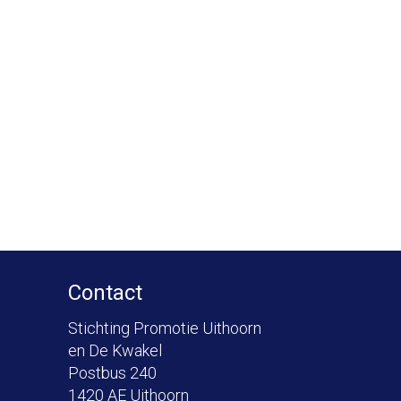
Contact
Stichting Promotie Uithoorn
en De Kwakel
Postbus 240
1420 AE Uithoorn