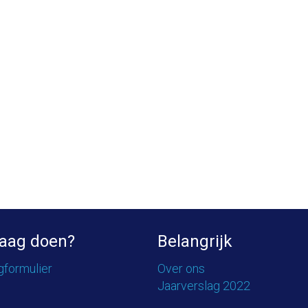
aag doen?
Belangrijk
gformulier
Over ons
Jaarverslag 2022