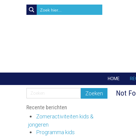
HOME
RE
Not F
Recente berichten
Zomeractiviteiten kids &
jongeren
Programma kids