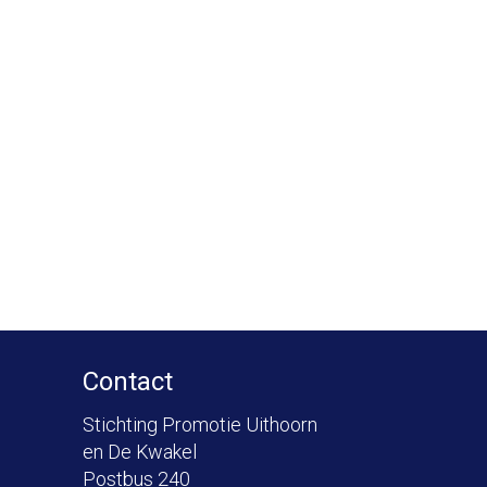
Contact
Stichting Promotie Uithoorn
en De Kwakel
Postbus 240