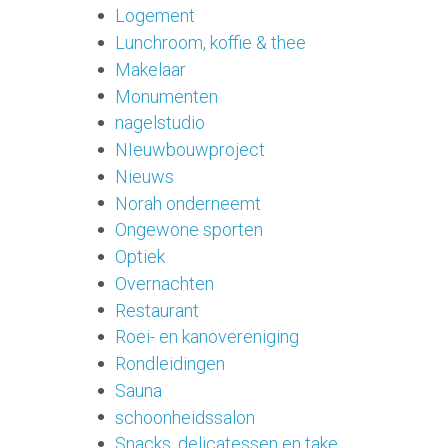
Logement
Lunchroom, koffie & thee
Makelaar
Monumenten
nagelstudio
NIeuwbouwproject
Nieuws
Norah onderneemt
Ongewone sporten
Optiek
Overnachten
Restaurant
Roei- en kanovereniging
Rondleidingen
Sauna
schoonheidssalon
Snacks, delicatessen en take