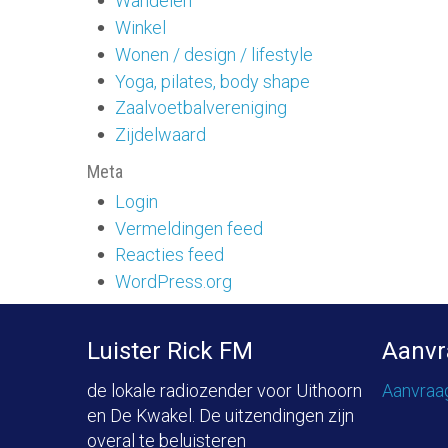
Wandelen
Winkel
Wonen / design / lifestyle
Yoga, pilates, body shape
Zaalvoetbalvereniging
Zijdelwaard
Meta
Login
Vermeldingen feed
Reacties feed
WordPress.org
Luister Rick FM
Aanvr
de lokale radiozender voor Uithoorn
Aanvraa
en De Kwakel. De uitzendingen zijn
overal te beluisteren