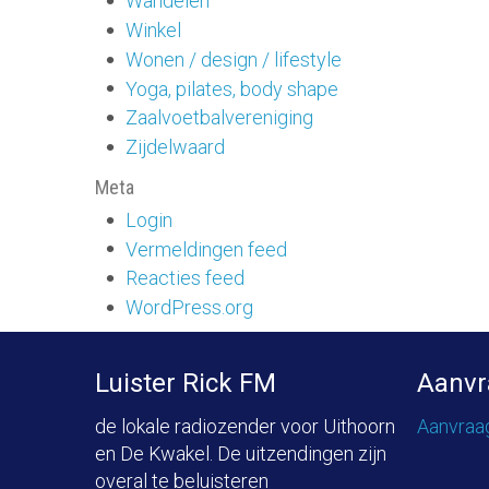
Wandelen
Winkel
Wonen / design / lifestyle
Yoga, pilates, body shape
Zaalvoetbalvereniging
Zijdelwaard
Meta
Login
Vermeldingen feed
Reacties feed
WordPress.org
Luister Rick FM
Aanvr
de lokale radiozender voor Uithoorn
Aanvraa
en De Kwakel. De uitzendingen zijn
overal te beluisteren