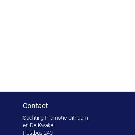
Contact
Stichting Promotie Uithoorn
en De Kwakel
Postbus 240