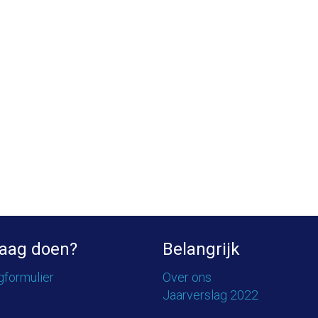
aag doen?
Belangrijk
gformulier
Over ons
Jaarverslag 2022