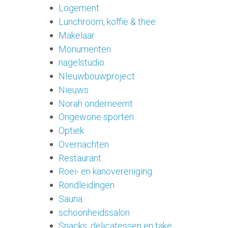
Logement
Lunchroom, koffie & thee
Makelaar
Monumenten
nagelstudio
NIeuwbouwproject
Nieuws
Norah onderneemt
Ongewone sporten
Optiek
Overnachten
Restaurant
Roei- en kanovereniging
Rondleidingen
Sauna
schoonheidssalon
Snacks, delicatessen en take