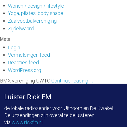
Wonen / design / lifestyle
Yoga, pilates, body shape
Zaalvoetbalvereniging
Zijdelwaard
Meta
Login
Vermeldingen feed
Reacties feed
WordPress.org
BMX vereniging UWTC
Continue reading
→
Luister Rick FM
de lokale radiozender voor Uithoorn en De Kwakel.
De uitzendingen zijn overal te beluisteren
via
www.rickfm.nl